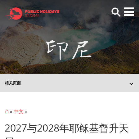
印尼
相关页面
⌂
»
中文
2027与2028年耶稣基督升天