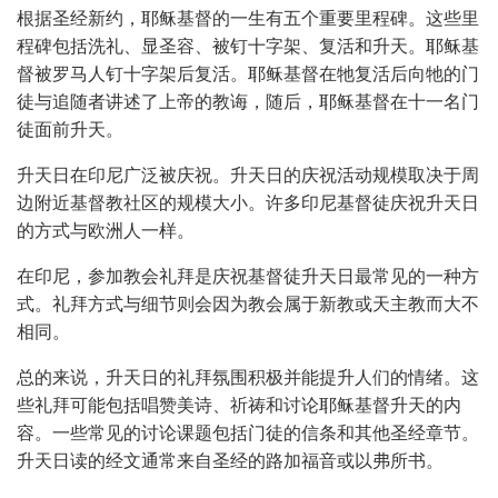
根据圣经新约，耶稣基督的一生有五个重要里程碑。这些里
程碑包括洗礼、显圣容、被钉十字架、复活和升天。耶稣基
督被罗马人钉十字架后复活。耶稣基督在牠复活后向牠的门
徒与追随者讲述了上帝的教诲，随后，耶稣基督在十一名门
徒面前升天。
升天日在印尼广泛被庆祝。升天日的庆祝活动规模取决于周
边附近基督教社区的规模大小。许多印尼基督徒庆祝升天日
的方式与欧洲人一样。
在印尼，参加教会礼拜是庆祝基督徒升天日最常见的一种方
式。礼拜方式与细节则会因为教会属于新教或天主教而大不
相同。
总的来说，升天日的礼拜氛围积极并能提升人们的情绪。这
些礼拜可能包括唱赞美诗、祈祷和讨论耶稣基督升天的内
容。一些常见的讨论课题包括门徒的信条和其他圣经章节。
升天日读的经文通常来自圣经的路加福音或以弗所书。